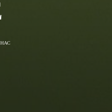
Е
 НАС